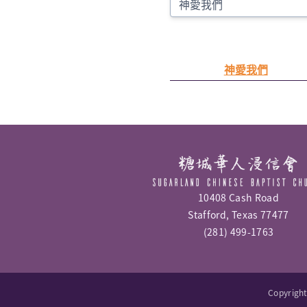
神愛我們
10408 Cash Road
Stafford, Texas 77477
(281) 499-1763
Copyrigh