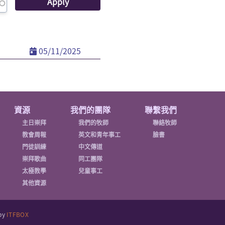
05/11/2025
資源
我們的團隊
聯繫我們
主日崇拜
我們的牧師
聯絡牧師
教會周報
英文和青年事工
臉書
門徒訓練
中文傳道
崇拜歌曲
同工團隊
太極教學
兒童事工
其他資源
 by
ITFBOX