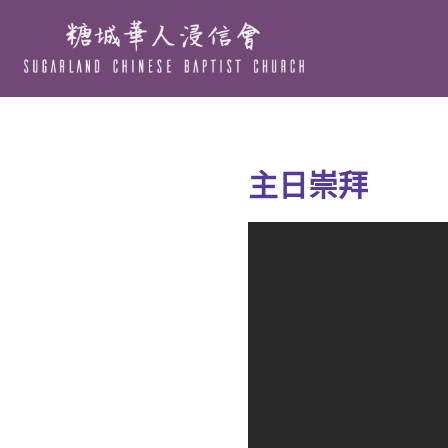
Skip
to
main
content
主日崇拜