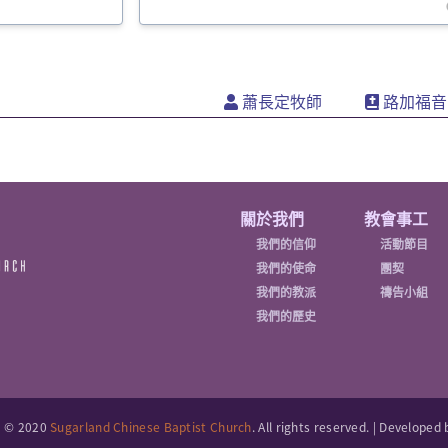
蕭長定牧師
路加福音
Main
關於我們
教會事工
Nav
我們的信仰
活動節目
我們的使命
團契
我們的教派
禱告小組
我們的歷史
t © 2020
Sugarland Chinese Baptist Church
. All rights reserved. | Developed