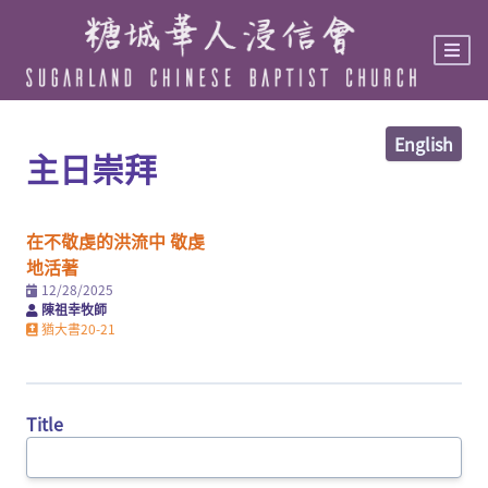
Skip
to
main
content
English
主日崇拜
在不敬虔的洪流中 敬虔
地活著
12/28/2025
陳祖幸牧師
猶大書
20-21
Title